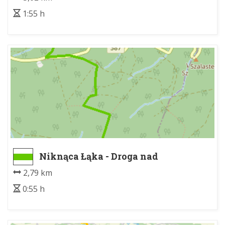
1:55 h
Niknąca Łąka - Droga nad
Urwiskiem
2,79 km
0:55 h