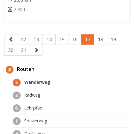
23,8 km
7:30 h
12
13
14
15
16
17
18
19
20
21
Routen
Wanderweg
Radweg
Lehrpfad
Spazierweg
Dojściowy