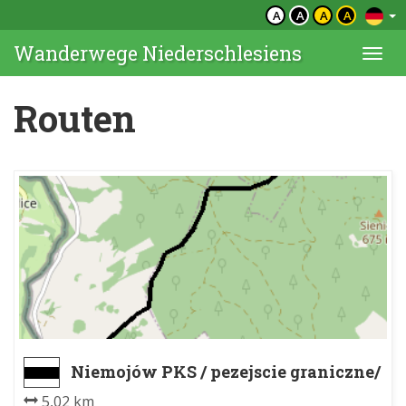
A
A
A
A
Wanderwege Niederschlesiens
Togg
navi
Routen
Niemojów PKS / pezejscie graniczne/
- Solna Jama,Gołodolnik
5,02 km