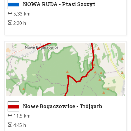
NOWA RUDA - Ptasi Szczyt
5,33 km
2:20 h
Nowe Bogaczowice - Trójgarb
11,5 km
4:45 h