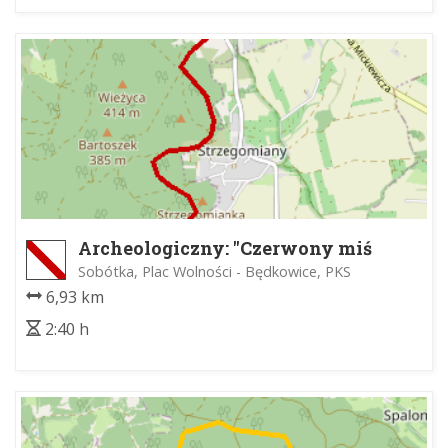
Archeologiczny: "Czerwony miś
slężański""
Sobótka, Plac Wolności - Będkowice, PKS
6,93 km
2:40 h