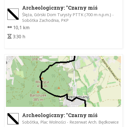
Archeologiczny: "Czarny miś
ślężański"
Ślęża, Górski Dom Turysty PTTK (700 m n.p.m.) -
Sobótka Zachodnia, PKP
10,1 km
3:30 h
Archeologiczny: "Czarny miś
ślężański"
Sobótka, Plac Wolności - Rezerwat Arch. Będkowice