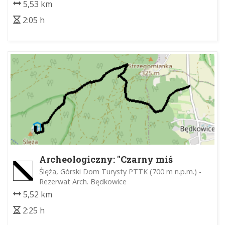
5,53 km
2:05 h
Archeologiczny: "Czarny miś
ślężański"
Ślęża, Górski Dom Turysty PTTK (700 m n.p.m.) -
Rezerwat Arch. Będkowice
5,52 km
2:25 h