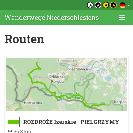
A
A
A
A
Wanderwege Niederschlesiens
Togg
navi
Routen
ROZDROŻE Izerskie - PIELGRZYMY
36,8 km