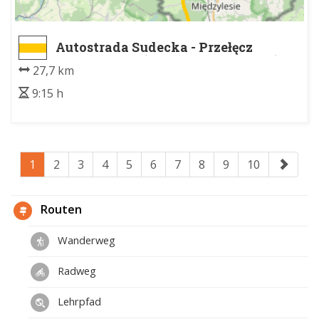
Autostrada Sudecka - Przełęcz
Kamieńczyk (przejscie graniczne)
27,7 km
9:15 h
1
2
3
4
5
6
7
8
9
10
Routen
Wanderweg
Radweg
Lehrpfad