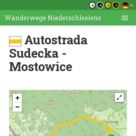
A
A
A
A
Wanderwege Niederschlesiens
Togg
navi
Autostrada
Sudecka -
Mostowice
+
−