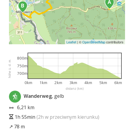
Leaflet
|
©
OpenStreetMap
contributors
800m
höhe ü. d. m.
750m
700m
0km
1km
2km
3km
4km
5km
6km
distanz (km)
Wanderweg
, gelb
6,21 km
1h 55min
(2h w przeciwnym kierunku)
↗ 78 m