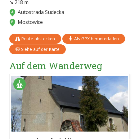
↘ 218 m
Autostrada Sudecka
Mostowice
Route abstecken
Als GPX herunterladen
Siehe auf der Karte
Auf dem Wanderweg