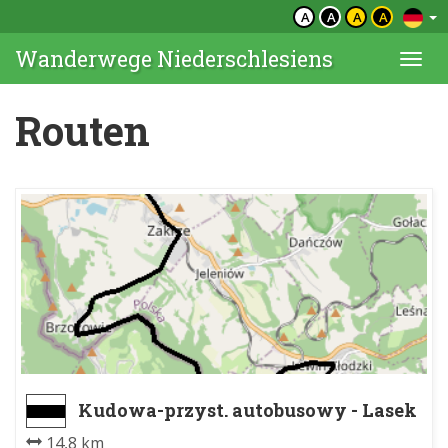
A
A
A
A
Wanderwege Niederschlesiens
Togg
navi
Routen
Kudowa-przyst. autobusowy - Lasek
Miejski
14,8 km