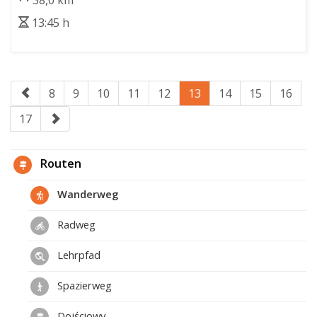
38,0 km
13:45 h
8
9
10
11
12
13
14
15
16
17
Routen
Wanderweg
Radweg
Lehrpfad
Spazierweg
Dojściowy