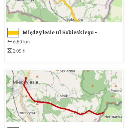
Międzylesie ul.Sobieskiego -
Boboszów PKS ( przejście graniczne)
6,60 km
2:05 h