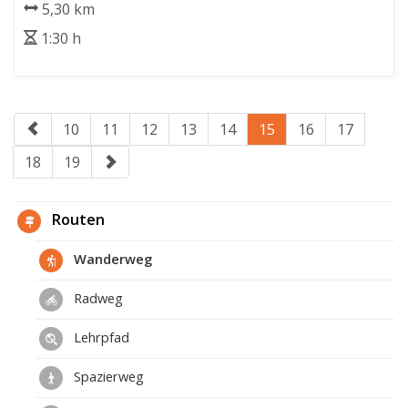
5,30 km
1:30 h
10
11
12
13
14
15
16
17
18
19
Routen
Wanderweg
Radweg
Lehrpfad
Spazierweg