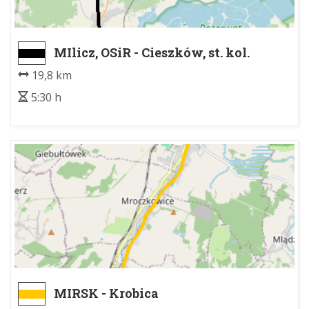
MIlicz, OSiR - Cieszków, st. kol.
19,8 km
5:30 h
MIRSK - Krobica