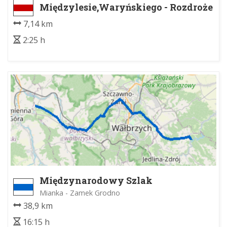
Międzylesie,Waryńskiego - Rozdroże
pod Opaczem
7,14 km
2:25 h
Międzynarodowy Szlak
Długodystansowy E-3
Mianka - Zamek Grodno
38,9 km
16:15 h