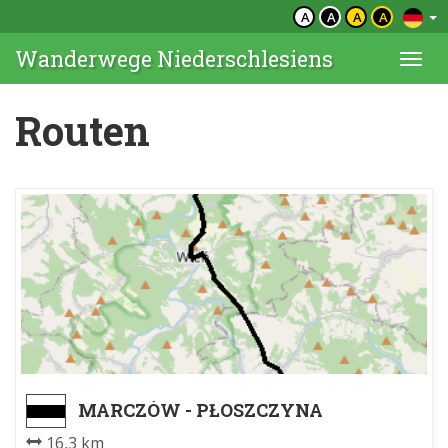
A
A
A
A
Wanderwege Niederschlesiens
Togg
navi
Routen
MARCZÓW - PŁOSZCZYNA
16,3 km