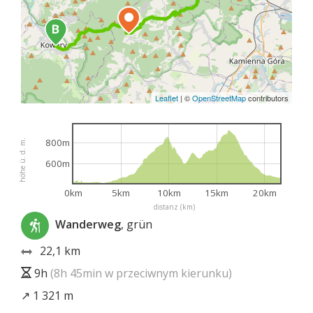
Leaflet
|
©
OpenStreetMap
contributors
800m
höhe ü. d. m.
600m
0km
5km
10km
15km
20km
distanz (km)
Wanderweg
, grün
22,1 km
9h
(8h 45min w przeciwnym kierunku)
↗ 1 321 m