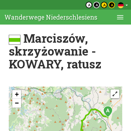
A
A
A
A
Wanderwege Niederschlesiens
Togg
navi
Marciszów,
skrzyżowanie -
KOWARY, ratusz
+
−