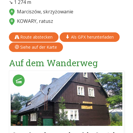
↘ 1 274 m
Marciszów, skrzyżowanie
KOWARY, ratusz
Route abstecken
Als GPX herunterladen
Siehe auf der Karte
Auf dem Wanderweg