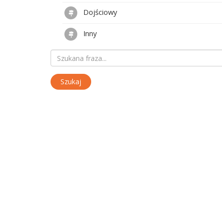
Dojściowy
Inny