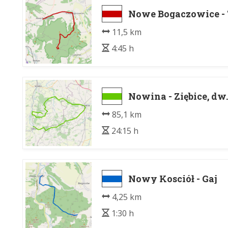
Nowe Bogaczowice - 
11,5 km
4:45 h
Nowina - Ziębice, dw.
85,1 km
24:15 h
Nowy Kosciół - Gaj
4,25 km
1:30 h