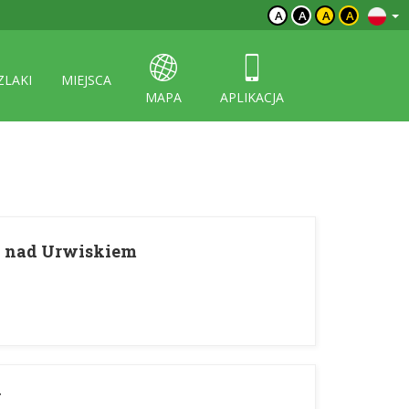
A
A
A
A
ZLAKI
MIEJSCA
MAPA
APLIKACJA
a nad Urwiskiem
W