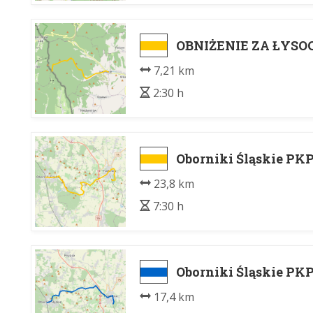
OBNIŻENIE ZA ŁYSO
7,21 km
2:30 h
Oborniki Śląskie PKP
23,8 km
7:30 h
Oborniki Śląskie PKP
17,4 km