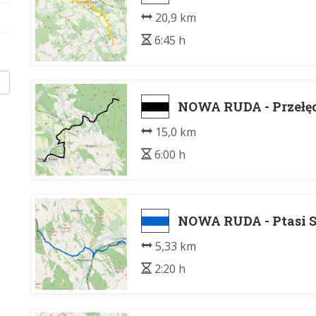
20,9 km
6:45 h
NOWA RUDA - Przełę
15,0 km
6:00 h
NOWA RUDA - Ptasi 
5,33 km
2:20 h