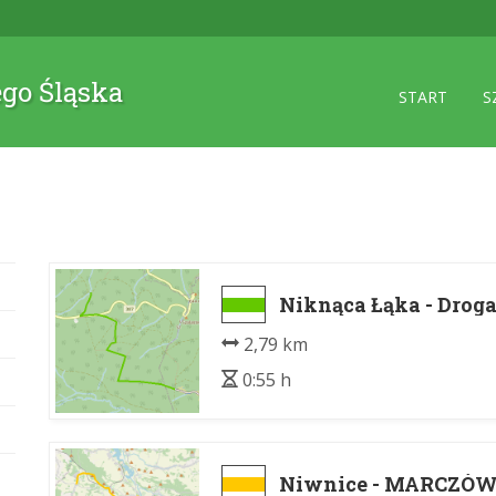
ego Śląska
START
S
Niknąca Łąka - Drog
2,79 km
0:55 h
Niwnice - MARCZÓ