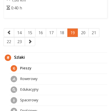
1,60 km
0:40 h
14
15
16
17
18
19
20
21
22
23
Szlaki
Pieszy
Rowerowy
Edukacyjny
Spacerowy
Dojściowy