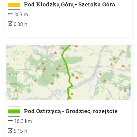
Pod Kłodzką Górą - Szeroka Góra
303 m
0:08 h
Pod Ostrzycą - Grodziec, rozejście
szlaków
16,3 km
5:15 h