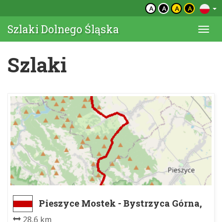
A
A
A
A
Szlaki Dolnego Śląska
Togg
navi
Szlaki
Pieszyce Mostek - Bystrzyca Górna,
PKS
28,6 km