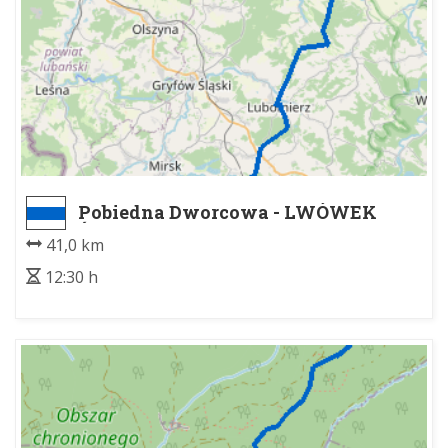
Pobiedna Dworcowa - LWÓWEK
ŚLĄSKI PKP pd.
41,0 km
12:30 h