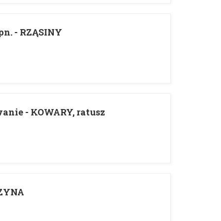
pn. - RZĄSINY
anie - KOWARY, ratusz
ZYNA