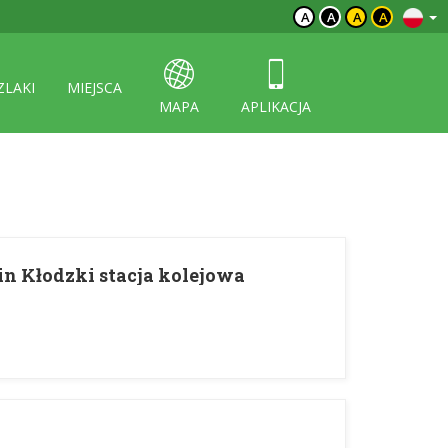
A
A
A
A
ZLAKI
MIEJSCA
MAPA
APLIKACJA
n Kłodzki stacja kolejowa