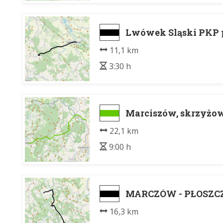
Lwówek Sląski PKP 
11,1 km
3:30 h
Marciszów, skrzyżow
22,1 km
9:00 h
MARCZÓW - PŁOSZC
16,3 km