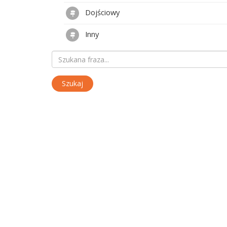
Dojściowy
Inny