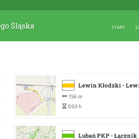
ego Śląska
START
S
Lewin Kłodzki - Lewi
156 m
0:03 h
Lubań PKP - Łącznik