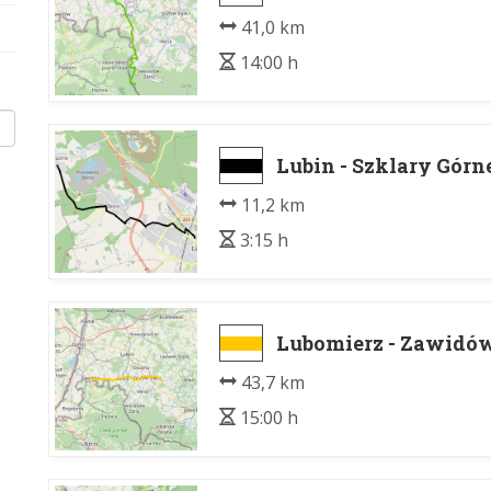
41,0 km
14:00 h
Lubin - Szklary Górn
11,2 km
3:15 h
Lubomierz - Zawidó
43,7 km
15:00 h