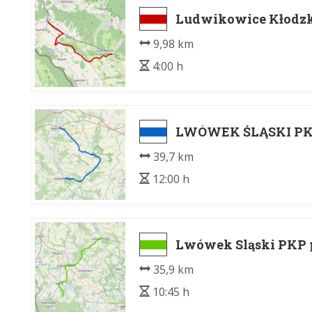
Ludwikowice Kłodzkie,
9,98 km
4:00 h
LWÓWEK ŚLĄSKI PKP 
39,7 km
12:00 h
Lwówek Sląski PKP p
35,9 km
10:45 h