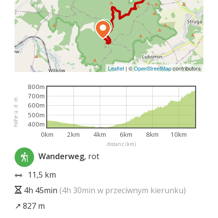
Leaflet
|
©
OpenStreetMap
contributors
800m
700m
höhe ü. d. m.
600m
500m
400m
0km
2km
4km
6km
8km
10km
distanz (km)
Wanderweg
, rot
11,5 km
4h 45min
(4h 30min w przeciwnym kierunku)
↗ 827 m