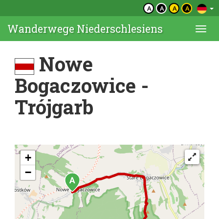
A
A
A
A
Wanderwege Niederschlesiens
Togg
navi
Nowe
Bogaczowice -
Trójgarb
+
−