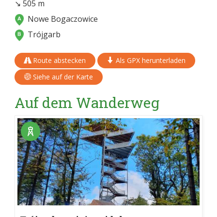
↘ 505 m
Nowe Bogaczowice
Trójgarb
Route abstecken
Als GPX herunterladen
Siehe auf der Karte
Auf dem Wanderweg