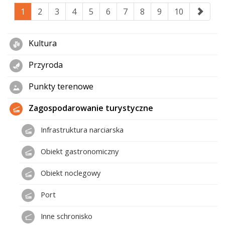
1
2
3
4
5
6
7
8
9
10
Kultura
Przyroda
Punkty terenowe
Zagospodarowanie turystyczne
Infrastruktura narciarska
Obiekt gastronomiczny
Obiekt noclegowy
Port
Inne schronisko