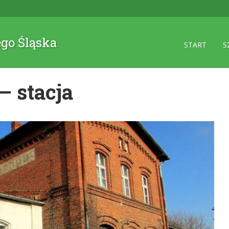
ego Śląska
START
S
– stacja