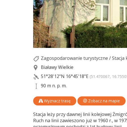
Zagospodarowanie turystyczne
/
Stacja
Białawy Wielkie
51°28'12"N
16°45'18"E
(51.470067, 16.7550
90 m n. p. m.
Wyznacz trasę
Zobacz na mapie
Stacja leży przy dawnej linii kolejowej Żmig
Ruch na linii zawieszono już w 1960 r., w 19
przemysłowym pochodzi z lat budowy linii.