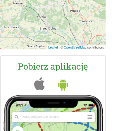
Leaflet
|
©
OpenStreetMap
contributors
Pobierz aplikację