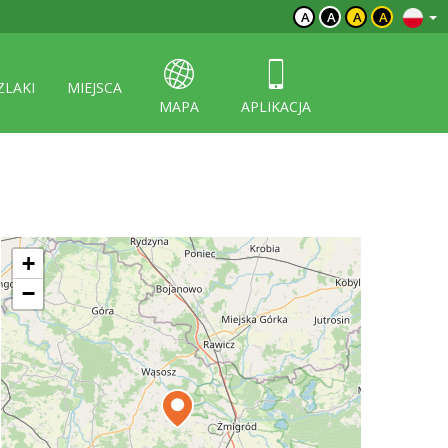
A
A
A
A
ZLAKI
MIEJSCA
MAPA
APLIKACJA
+
−