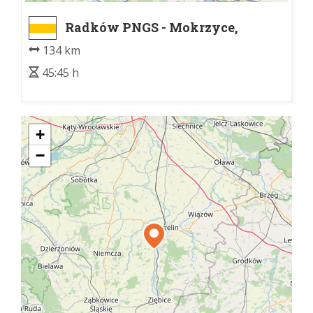
Radków PNGS - Mokrzyce,
rozwidlenie szlaków
134 km
45:45 h
+
−