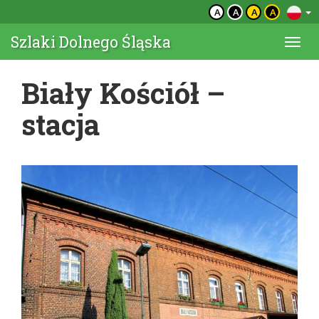
A
A
A
A
Szlaki Dolnego Śląska
Togg
navi
Biały Kościół –
stacja