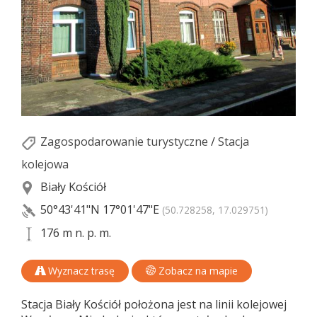
Zagospodarowanie turystyczne
/
Stacja
kolejowa
Biały Kościół
50°43'41"N
17°01'47"E
(50.728258, 17.029751)
176 m n. p. m.
Wyznacz trasę
Zobacz na mapie
Stacja Biały Kościół położona jest na linii kolejowej