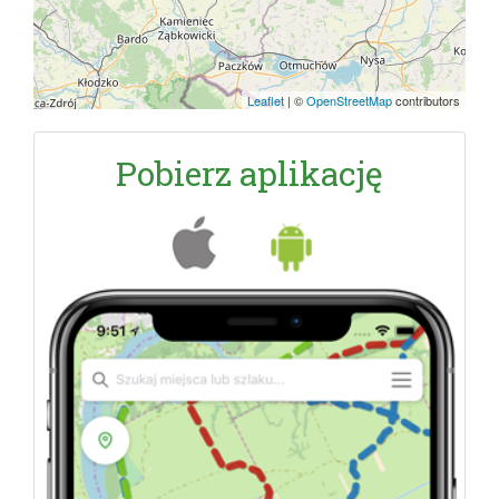
Leaflet
|
©
OpenStreetMap
contributors
Pobierz aplikację