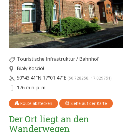
Touristische Infrastruktur
/
Bahnhof
Biały Kościół
50°43'41"N
17°01'47"E
(50.728258, 17.029751)
176 m n. p. m.
Route abstecken
Siehe auf der Karte
Der Ort liegt an den
Wanderwegen