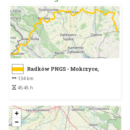
Radków PNGS - Mokrzyce,
rozwidlenie szlaków
134 km
45:45 h
+
−