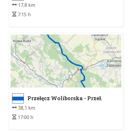
17,8 km
7:15 h
Przełęcz Woliborska - Przeł.
Kłodzka
38,1 km
17:00 h