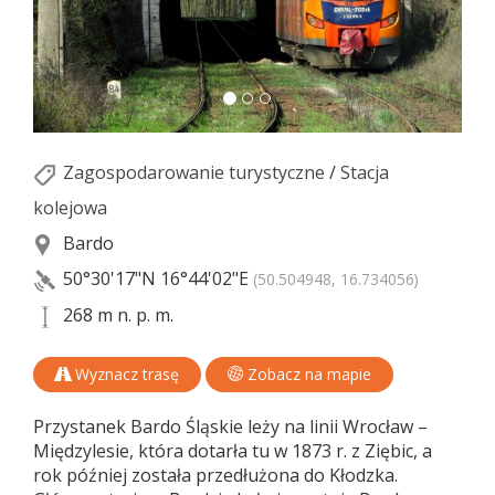
Zagospodarowanie turystyczne
/
Stacja
kolejowa
Bardo
50°30'17"N
16°44'02"E
(50.504948, 16.734056)
268 m n. p. m.
Wyznacz trasę
Zobacz na mapie
Przystanek Bardo Śląskie leży na linii Wrocław –
Międzylesie, która dotarła tu w 1873 r. z Ziębic, a
rok później została przedłużona do Kłodzka.