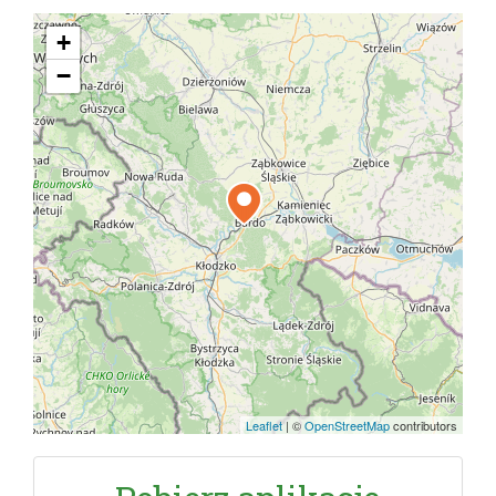
+
−
Leaflet
|
©
OpenStreetMap
contributors