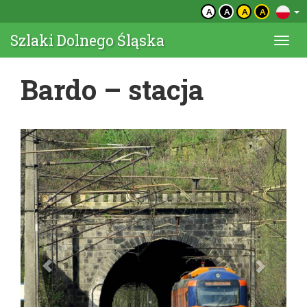
A
A
A
A
Szlaki Dolnego Śląska
Togg
navi
Bardo – stacja