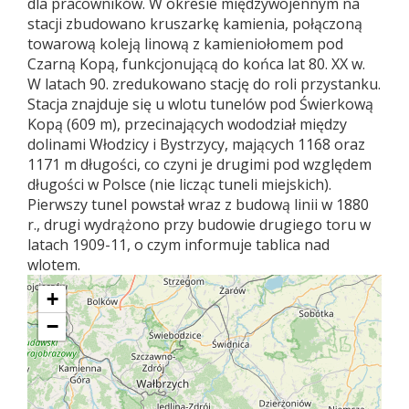
dla pracowników. W okresie międzywojennym na
stacji zbudowano kruszarkę kamienia, połączoną
towarową koleją linową z kamieniołomem pod
Czarną Kopą, funkcjonującą do końca lat 80. XX w.
W latach 90. zredukowano stację do roli przystanku.
Stacja znajduje się u wlotu tunelów pod Świerkową
Kopą (609 m), przecinających wododział między
dolinami Włodzicy i Bystrzycy, mających 1168 oraz
1171 m długości, co czyni je drugimi pod względem
długości w Polsce (nie licząc tuneli miejskich).
Pierwszy tunel powstał wraz z budową linii w 1880
r., drugi wydrążono przy budowie drugiego toru w
latach 1909-11, o czym informuje tablica nad
wlotem.
+
−