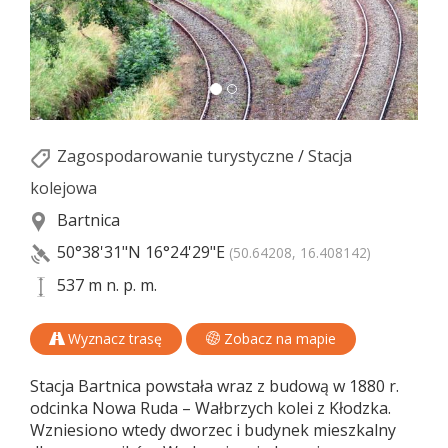
Zagospodarowanie turystyczne
/
Stacja
kolejowa
Bartnica
50°38'31"N
16°24'29"E
(50.64208, 16.408142)
537 m n. p. m.
Wyznacz trasę
Zobacz na mapie
Stacja Bartnica powstała wraz z budową w 1880 r.
odcinka Nowa Ruda – Wałbrzych kolei z Kłodzka.
Wzniesiono wtedy dworzec i budynek mieszkalny