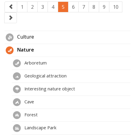
1
2
3
4
5
6
7
8
9
10
Culture
Nature
Arboretum
Geological attraction
Interesting nature object
Cave
Forest
Landscape Park