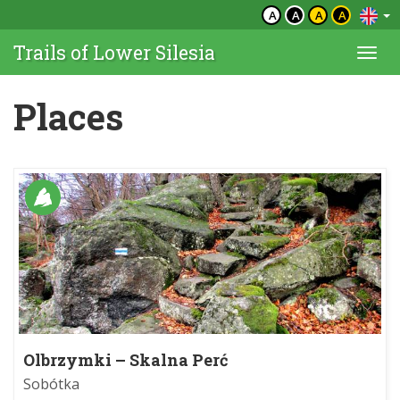
A
A
A
A
Trails of Lower Silesia
Togg
navi
Places
Olbrzymki – Skalna Perć
Sobótka