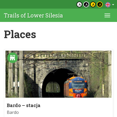
A
A
A
A
Trails of Lower Silesia
Togg
navi
Places
Bardo – stacja
Bardo