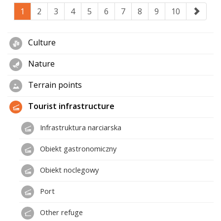
1
2
3
4
5
6
7
8
9
10
Culture
Nature
Terrain points
Tourist infrastructure
Infrastruktura narciarska
Obiekt gastronomiczny
Obiekt noclegowy
Port
Other refuge