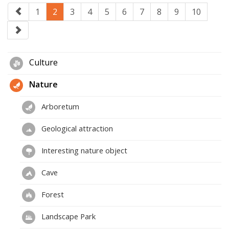
1
2
3
4
5
6
7
8
9
10
Culture
Nature
Arboretum
Geological attraction
Interesting nature object
Cave
Forest
Landscape Park