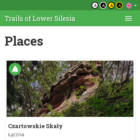
A
A
A
A
Trails of Lower Silesia
Togg
navi
Places
Czartowskie Skały
Łączna