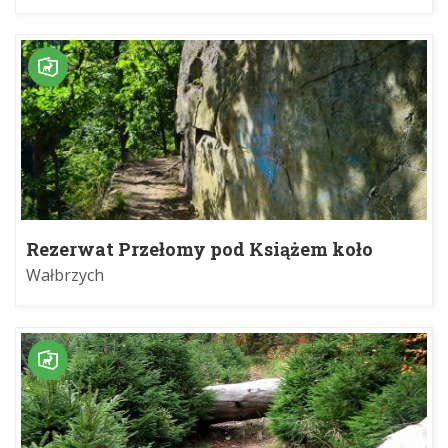
Rezerwat Przełomy pod Książem koło
Wałbrzycha
Wałbrzych