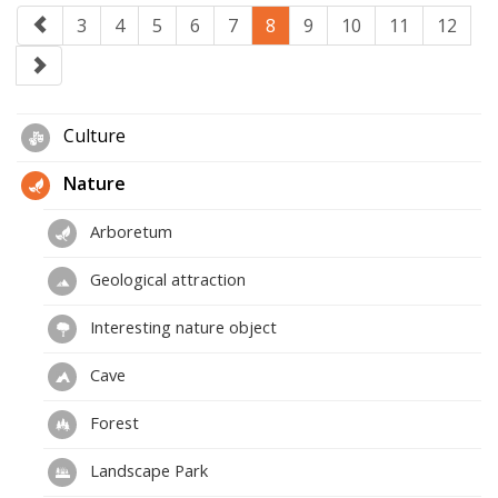
3
4
5
6
7
8
9
10
11
12
Culture
Nature
Arboretum
Geological attraction
Interesting nature object
Cave
Forest
Landscape Park