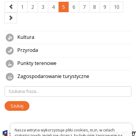
1
2
3
4
5
6
7
8
9
10
Kultura
Przyroda
Punkty terenowe
Zagospodarowanie turystyczne
Nasza witryna wykorzystuje pliki cookies, m.in. w celach
statystycznych. Jeżeli nie chcesz, by były one zapisywane na