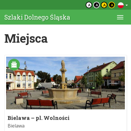
A
A
A
A
Szlaki Dolnego Śląska
Togg
navi
Miejsca
Bielawa – pl. Wolności
Bielawa