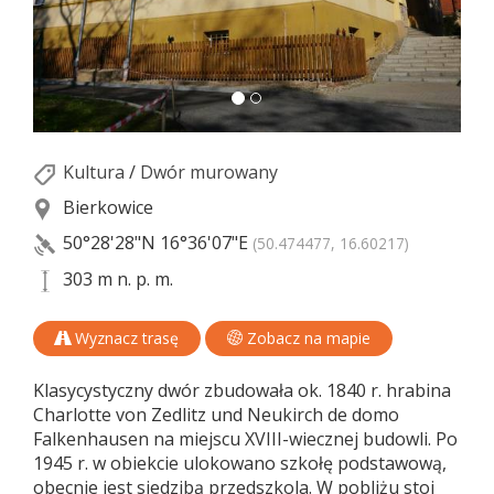
Kultura
/
Dwór murowany
Bierkowice
50°28'28"N
16°36'07"E
(50.474477, 16.60217)
303 m n. p. m.
Wyznacz trasę
Zobacz na mapie
Klasycystyczny dwór zbudowała ok. 1840 r. hrabina
Charlotte von Zedlitz und Neukirch de domo
Falkenhausen na miejscu XVIII-wiecznej budowli. Po
1945 r. w obiekcie ulokowano szkołę podstawową,
obecnie jest siedzibą przedszkola. W pobliżu stoi