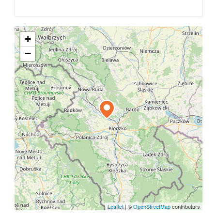
+
−
Leaflet
|
©
OpenStreetMap
contributors