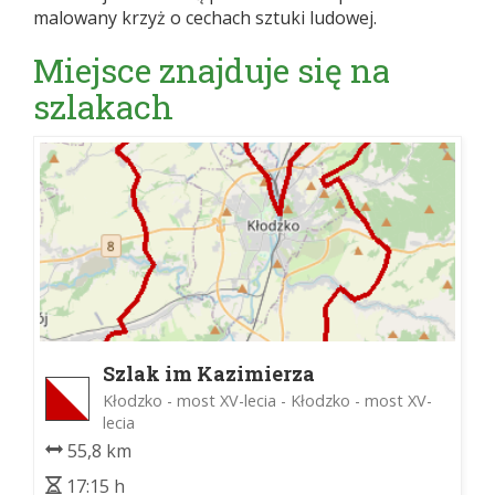
malowany krzyż o cechach sztuki ludowej.
Miejsce znajduje się na
szlakach
Szlak im Kazimierza
Rzewuskiego
Kłodzko - most XV-lecia - Kłodzko - most XV-
lecia
55,8 km
17:15 h