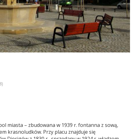
8)
ymbol miasta – zbudowana w 1939 r. fontanna z sową,
iem krasnoludków. Przy placu znajduje się
ów Dierigów z 1830 r., sprzedany w 1924 r. władzom