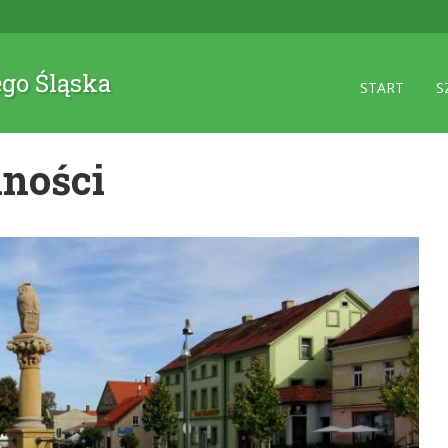
ego Śląska
START
S
lności