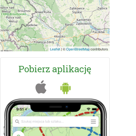
Leaflet
|
©
OpenStreetMap
contributors
Pobierz aplikację