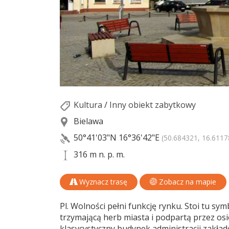
Kultura
/
Inny obiekt zabytkowy
Bielawa
50°41'03"N
16°36'42"E
(50.684321, 16.6117
316 m n. p. m.
Wyznacz trasę
Zobacz na mapie
Pl. Wolności pełni funkcję rynku. Stoi tu s
trzymającą herb miasta i podpartą przez os
klasycystyczny budynek administracji zakład