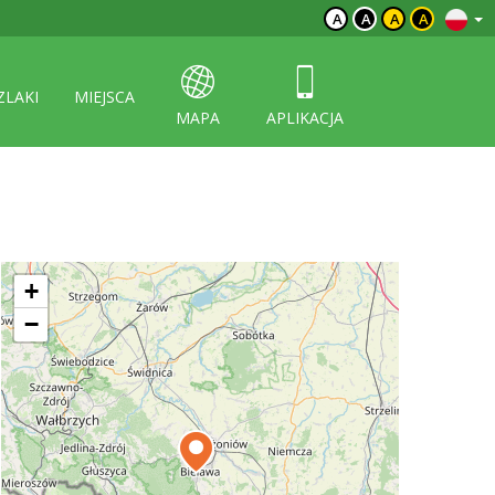
A
A
A
A
ZLAKI
MIEJSCA
MAPA
APLIKACJA
+
−