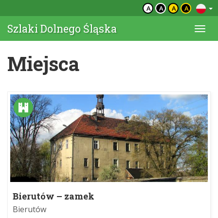
A
A
A
A
Szlaki Dolnego Śląska
Togg
navi
Miejsca
Bierutów – zamek
Bierutów