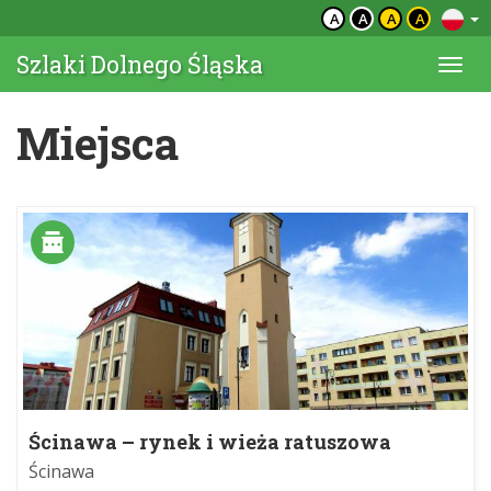
A
A
A
A
Szlaki Dolnego Śląska
Togg
navi
Miejsca
Ścinawa – rynek i wieża ratuszowa
Ścinawa