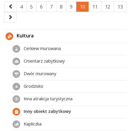
4
5
6
7
8
9
10
11
12
13
Kultura
Cerkiew murowana
Cmentarz zabytkowy
Dwór murowany
Grodzisko
Inna atrakcja turystyczna
Inny obiekt zabytkowy
Kapliczka