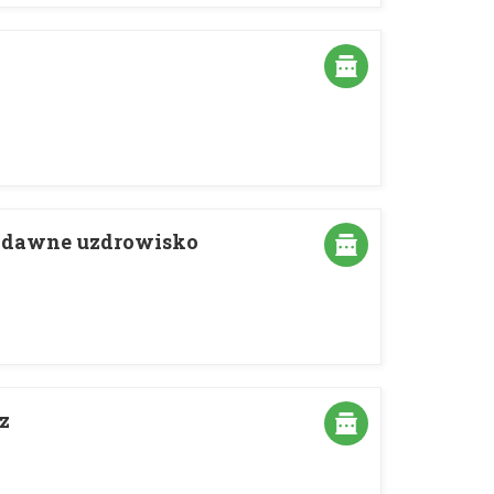
 dawne uzdrowisko
z