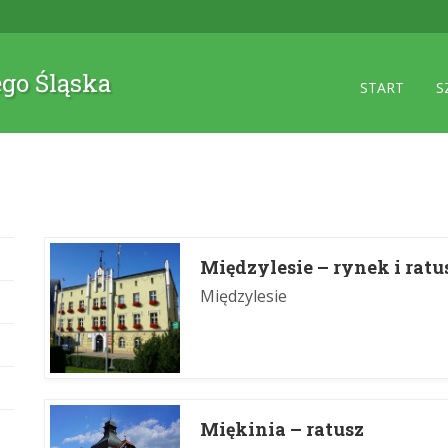
ego Śląska
START
S
Międzylesie – rynek i ratu
Międzylesie
Miękinia – ratusz