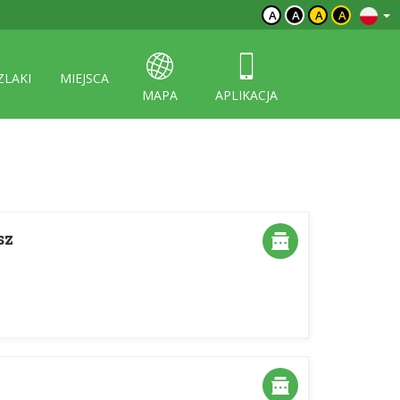
A
A
A
A
ZLAKI
MIEJSCA
MAPA
APLIKACJA
sz