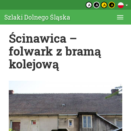
A
A
A
A
Szlaki Dolnego Śląska
Togg
navi
Ścinawica –
folwark z bramą
kolejową