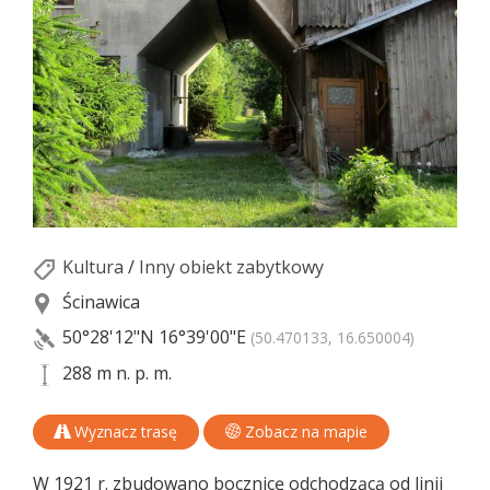
Kultura
/
Inny obiekt zabytkowy
Ścinawica
50°28'12"N
16°39'00"E
(50.470133, 16.650004)
288 m n. p. m.
Wyznacz trasę
Zobacz na mapie
W 1921 r. zbudowano bocznicę odchodzącą od linii