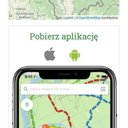
Leaflet
|
©
OpenStreetMap
contributors
Pobierz aplikację