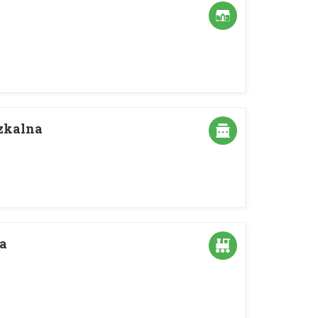
zkalna
ja