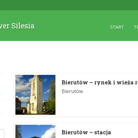
wer Silesia
START
T
Bierutów – rynek i wieża 
Bierutów
Bierutów – stacja