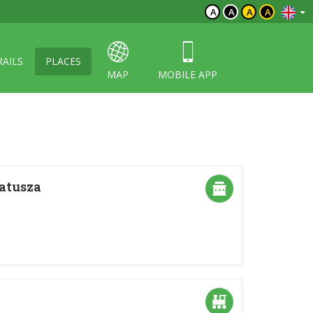
A
A
A
A
RAILS
PLACES
MAP
MOBILE APP
ratusza