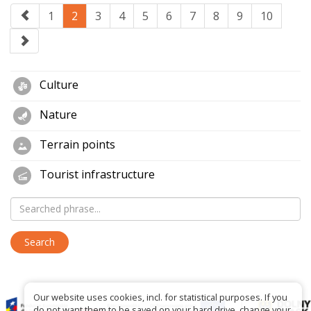
1
2
3
4
5
6
7
8
9
10
Culture
Nature
Terrain points
Tourist infrastructure
Our website uses cookies, incl. for statistical purposes. If you
do not want them to be saved on your hard drive, change your