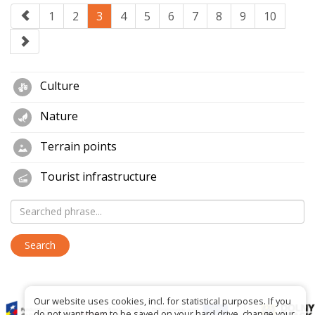
1
2
3
4
5
6
7
8
9
10
Culture
Nature
Terrain points
Tourist infrastructure
Our website uses cookies, incl. for statistical purposes. If you
do not want them to be saved on your hard drive, change your