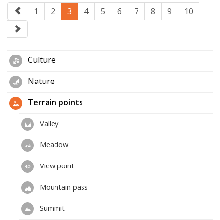
1
2
3
4
5
6
7
8
9
10
Culture
Nature
Terrain points
Valley
Meadow
View point
Mountain pass
Summit