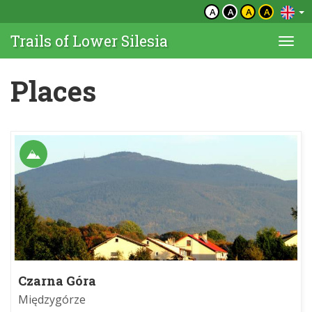
A
A
A
A
Trails of Lower Silesia
Togg
navi
Places
Czarna Góra
Międzygórze