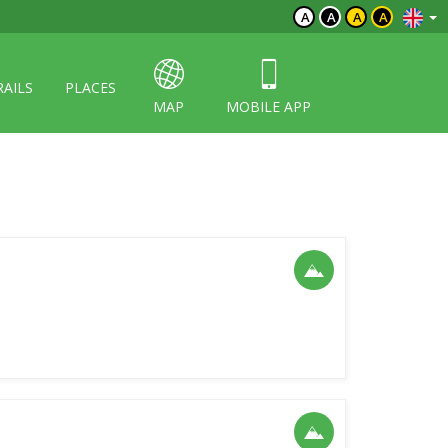
A
A
A
A
RAILS
PLACES
MAP
MOBILE APP