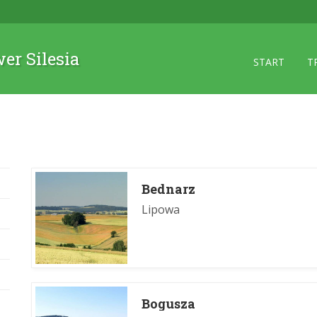
wer Silesia
START
T
Bednarz
Lipowa
Bogusza