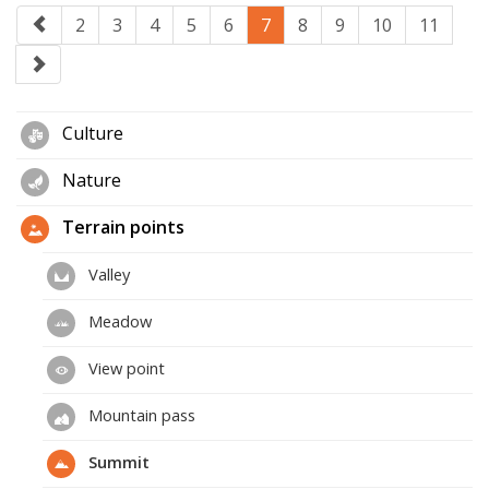
2
3
4
5
6
7
8
9
10
11
Culture
Nature
Terrain points
Valley
Meadow
View point
Mountain pass
Summit