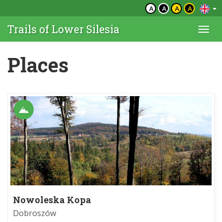
A
A
A
A
Trails of Lower Silesia
Togg
navi
Places
Nowoleska Kopa
Dobroszów