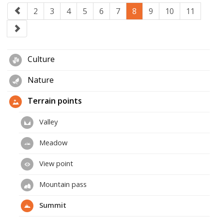
2
3
4
5
6
7
8
9
10
11
Culture
Nature
Terrain points
Valley
Meadow
View point
Mountain pass
Summit