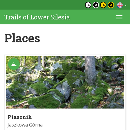
A
A
A
A
Trails of Lower Silesia
Togg
navi
Places
Ptasznik
Jaszkowa Górna