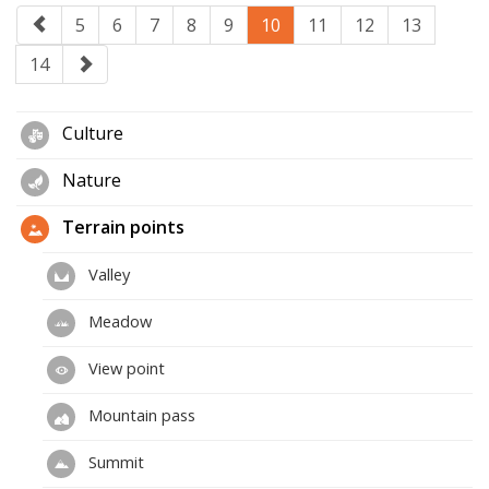
5
6
7
8
9
10
11
12
13
14
Culture
Nature
Terrain points
Valley
Meadow
View point
Mountain pass
Summit