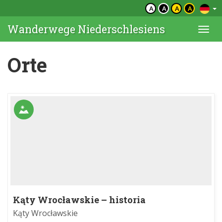
A
A
A
A
Wanderwege Niederschlesiens
Togg
navi
Orte
Kąty Wrocławskie – historia
Kąty Wrocławskie