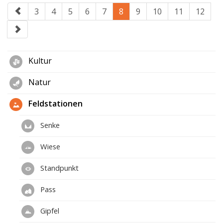
3
4
5
6
7
8
9
10
11
12
Kultur
Natur
Feldstationen
Senke
Wiese
Standpunkt
Pass
Gipfel