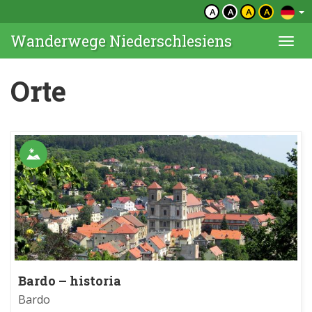
A
A
A
A
Wanderwege Niederschlesiens
Togg
navi
Orte
Bardo – historia
Bardo