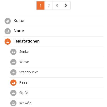
1
2
3
Kultur
Natur
Feldstationen
Senke
Wiese
Standpunkt
Pass
Gipfel
Wąwóz