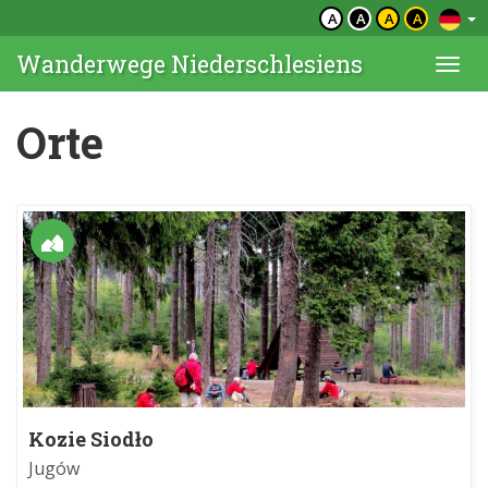
A
A
A
A
Wanderwege Niederschlesiens
Togg
navi
Orte
Kozie Siodło
Jugów