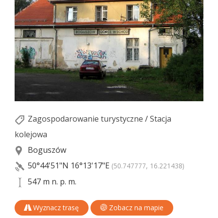
Zagospodarowanie turystyczne
/
Stacja
kolejowa
Boguszów
50°44'51"N
16°13'17"E
(50.747777, 16.221438)
547 m n. p. m.
Wyznacz trasę
Zobacz na mapie