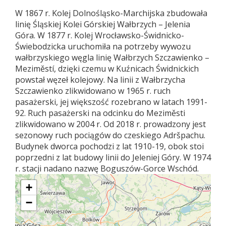
W 1867 r. Kolej Dolnośląsko-Marchijska zbudowała
linię Śląskiej Kolei Górskiej Wałbrzych – Jelenia
Góra. W 1877 r. Kolej Wrocławsko-Świdnicko-
Świebodzicka uruchomiła na potrzeby wywozu
wałbrzyskiego węgla linię Wałbrzych Szczawienko –
Meziměstí, dzięki czemu w Kuźnicach Świdnickich
powstał węzeł kolejowy. Na linii z Wałbrzycha
Szczawienko zlikwidowano w 1965 r. ruch
pasażerski, jej większość rozebrano w latach 1991-
92. Ruch pasażerski na odcinku do Meziměsti
zlikwidowano w 2004 r. Od 2018 r. prowadzony jest
sezonowy ruch pociągów do czeskiego Adršpachu.
Budynek dworca pochodzi z lat 1910-19, obok stoi
poprzedni z lat budowy linii do Jeleniej Góry. W 1974
r. stacji nadano nazwę Boguszów-Gorce Wschód.
+
−