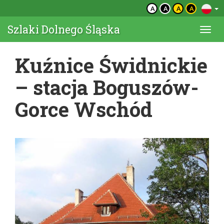
A
A
A
A
Szlaki Dolnego Śląska
Togg
navi
Kuźnice Świdnickie
– stacja Boguszów-
Gorce Wschód