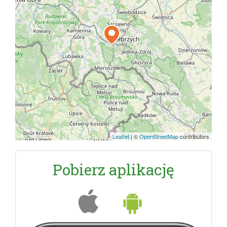
Leaflet
|
©
OpenStreetMap
contributors
Pobierz aplikację