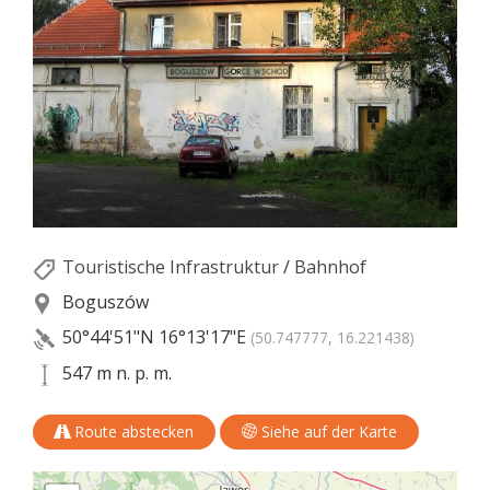
Touristische Infrastruktur
/
Bahnhof
Boguszów
50°44'51"N
16°13'17"E
(50.747777, 16.221438)
547 m n. p. m.
Route abstecken
Siehe auf der Karte