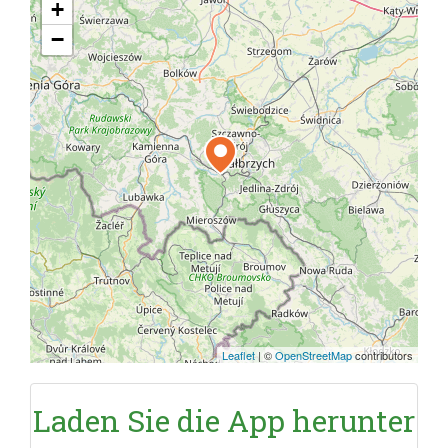
+
−
Leaflet
|
©
OpenStreetMap
contributors
Laden Sie die App herunter