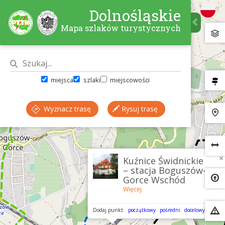
Dolnośląskie
Mapa szlaków turystycznych
miejsca
szlaki
miejscowości
Wyznacz trasę
Rysuj trasę
×
Kuźnice Świdnickie
– stacja Boguszów-
Gorce Wschód
Więcej
Dodaj punkt:
początkowy
pośredni
docelowy