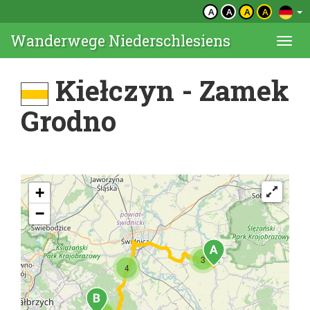
A
A
A
A
Wanderwege Niederschlesiens
Togg
navi
Kiełczyn - Zamek
Grodno
+
−
3
4