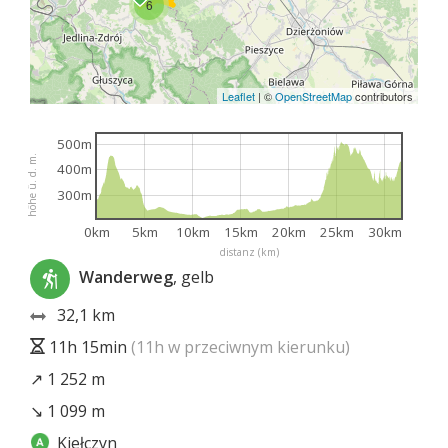
6
Leaflet
|
©
OpenStreetMap
contributors
500m
höhe ü. d. m.
400m
300m
0km
5km
10km
15km
20km
25km
30km
distanz (km)
Wanderweg
, gelb
32,1 km
11h 15min
(11h w przeciwnym kierunku)
↗ 1 252 m
↘ 1 099 m
Kiełczyn