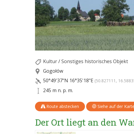
Kultur
/
Sonstiges historisches Objekt
Gogołów
50°49'37"N
16°35'18"E
(50.827111, 16.5883
245 m n. p. m.
Route abstecken
Siehe auf der Kart
Der Ort liegt an den 