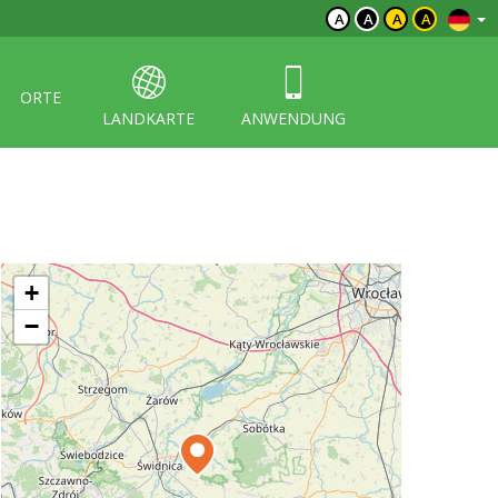
A
A
A
A
ORTE
LANDKARTE
ANWENDUNG
+
−