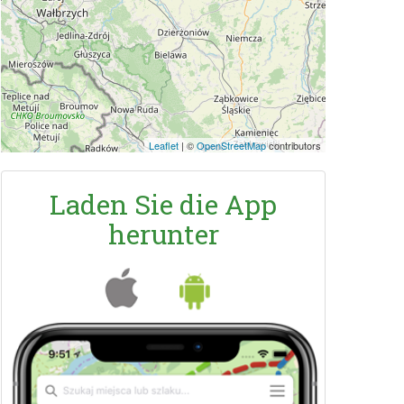
Leaflet
|
©
OpenStreetMap
contributors
Laden Sie die App
herunter