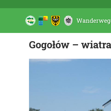
Wanderwege
Gogołów – wiatr