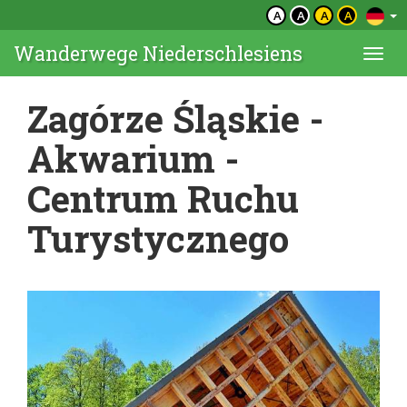
A
A
A
A
Wanderwege Niederschlesiens
Togg
navi
Zagórze Śląskie -
Akwarium -
Centrum Ruchu
Turystycznego