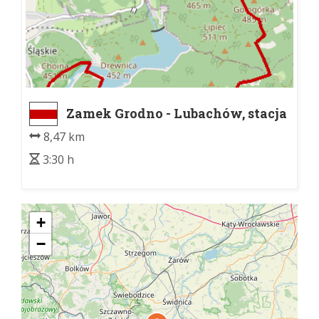
Zamek Grodno - Lubachów, stacja
kolejowa
8,47 km
3:30 h
+
−