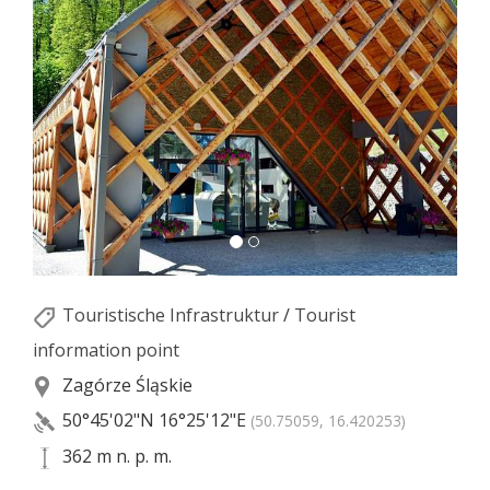
Touristische Infrastruktur
/
Tourist
information point
Zagórze Śląskie
50°45'02"N
16°25'12"E
(50.75059, 16.420253)
362 m n. p. m.