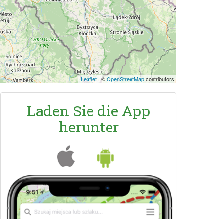
Leaflet
|
©
OpenStreetMap
contributors
Laden Sie die App
herunter