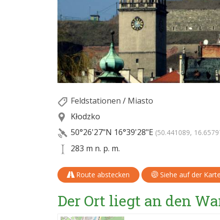
Feldstationen
/
Miasto
Kłodzko
50°26'27"N
16°39'28"E
(50.441089, 16.6579
283 m n. p. m.
Route abstecken
Siehe auf der Kart
Der Ort liegt an den 