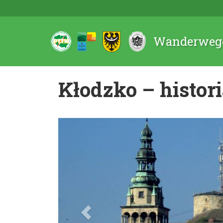
Wanderwege
Kłodzko – histor