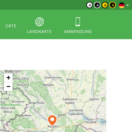
A
A
A
A
ORTE
LANDKARTE
ANWENDUNG
+
−