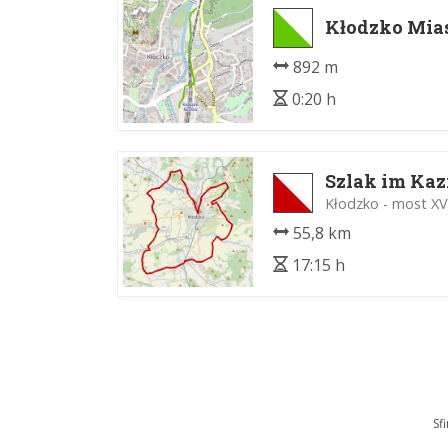
Kłodzko Mias
892 m
0:20 h
Szlak im Ka
Kłodzko - most XV-
55,8 km
17:15 h
Sf