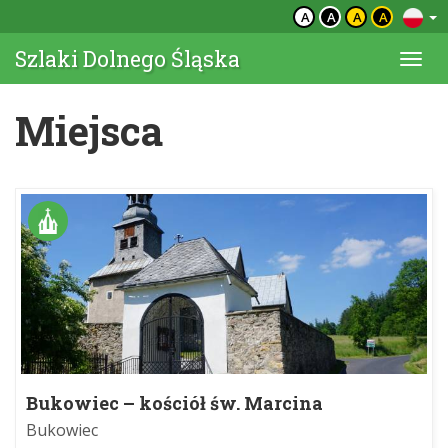
A
A
A
A
Szlaki Dolnego Śląska
Togg
navi
Miejsca
Bukowiec – kościół św. Marcina
Bukowiec