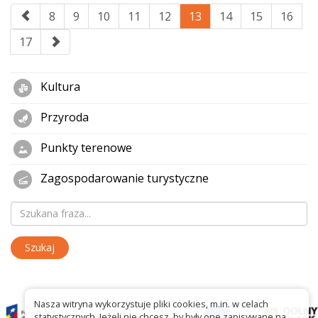
8
9
10
11
12
13
14
15
16
17
Kultura
Przyroda
Punkty terenowe
Zagospodarowanie turystyczne
Nasza witryna wykorzystuje pliki cookies, m.in. w celach
statystycznych. Jeżeli nie chcesz, by były one zapisywane na