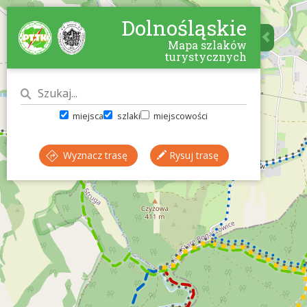
Dolnośląskie
Mapa szlaków
turystycznych
miejsca
szlaki
miejscowości
Wyznacz trasę
Rysuj trasę