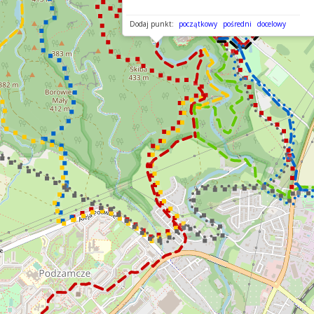
Dodaj punkt:
początkowy
pośredni
docelowy