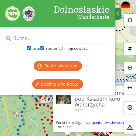
Dolnośląskie
Wanderkarte
orte
routen
miejscowości
Route abstecken
Zeichne eine Route
×
Rezerwat Przełomy
pod Książem koło
Wałbrzycha
Mehr
Punkt hinzufügen:
startpunkt
zwischenpunkt
zielpunkt