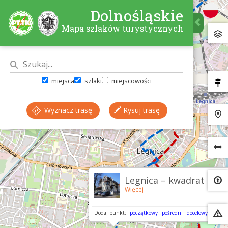
Dolnośląskie
Mapa szlaków turystycznych
miejsca
szlaki
miejscowości
Wyznacz trasę
Rysuj trasę
×
Legnica – kwadrat
Więcej
Dodaj punkt:
początkowy
pośredni
docelowy