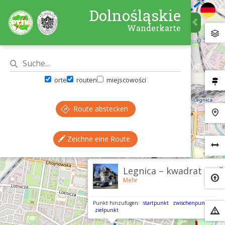
Dolnośląskie
Wanderkarte
orte
routen
miejscowości
Route abstecken
Zeichne eine Route
×
Legnica – kwadrat
Mehr
Punkt hinzufügen:
startpunkt
zwischenpunkt
zielpunkt