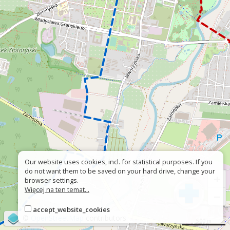
Our website uses cookies, incl. for statistical purposes. If you
do not want them to be saved on your hard drive, change your
+
browser settings.
Więcej na ten temat...
−
accept_website_cookies
©
OpenStreetMap
contributors
500 m